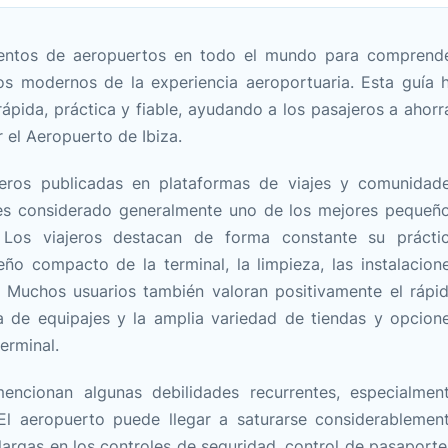
ientos de aeropuertos en todo el mundo para comprend
os modernos de la experiencia aeroportuaria. Esta guía 
ápida, práctica y fiable, ayudando a los pasajeros a ahorr
 el Aeropuerto de Ibiza.
eros publicadas en plataformas de viajes y comunidad
a es considerado generalmente uno de los mejores pequeñ
 Los viajeros destacan de forma constante su prácti
eño compacto de la terminal, la limpieza, las instalacion
. Muchos usuarios también valoran positivamente el rápi
da de equipajes y la amplia variedad de tiendas y opcion
erminal.
encionan algunas debilidades recurrentes, especialmen
El aeropuerto puede llegar a saturarse considerablemen
largas en los controles de seguridad, control de pasaporte