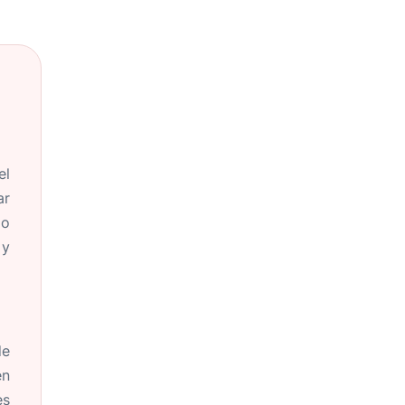
el
ar
do
 y
de
en
es