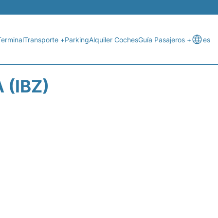
Terminal
Transporte +
Parking
Alquiler Coches
Guía Pasajeros +
es
 (IBZ)