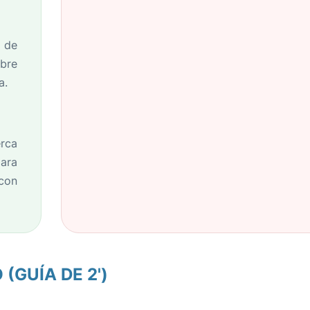
 de
bre
a.
erca
ara
con
(GUÍA DE 2')