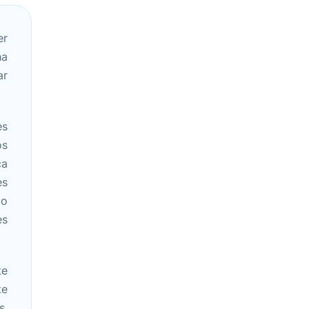
er
ha
ar
es
os
ca
es
do
es
te
te
s,