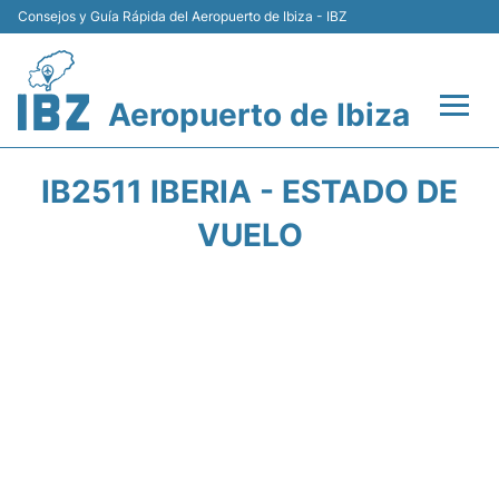
Consejos y Guía Rápida del Aeropuerto de Ibiza - IBZ
Aeropuerto de Ibiza
Vuelos +
IB2511 IBERIA - ESTADO DE
Terminal
VUELO
Transporte +
Parking
Alquiler Coches
Guía Pasajeros +