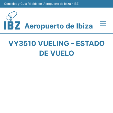
Consejos y Guía Rápida del Aeropuerto de Ibiza - IBZ
Aeropuerto de Ibiza
Vuelos +
VY3510 VUELING - ESTADO
Terminal
DE VUELO
Transporte +
Parking
Alquiler Coches
Guía Pasajeros +