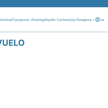
Terminal
Transporte +
Parking
Alquiler Coches
Guía Pasajeros +
es
VUELO