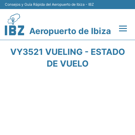
Consejos y Guía Rápida del Aeropuerto de Ibiza - IBZ
Aeropuerto de Ibiza
Vuelos +
VY3521 VUELING - ESTADO
Terminal
DE VUELO
Transporte +
Parking
Alquiler Coches
Guía Pasajeros +